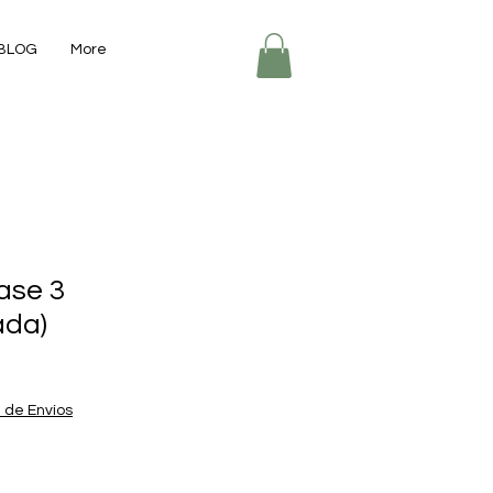
BLOG
More
ase 3
ada)
a de Envíos