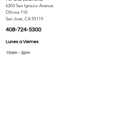
6203 San Ignacio Avenue
Oficina 110
San José, CA 95119
408-724-5300
Lunes a Viernes
10am - 2pm
Sábado
10am - 1pm
© 2024 by Nutrivitamine
Powered and secured by
Wix